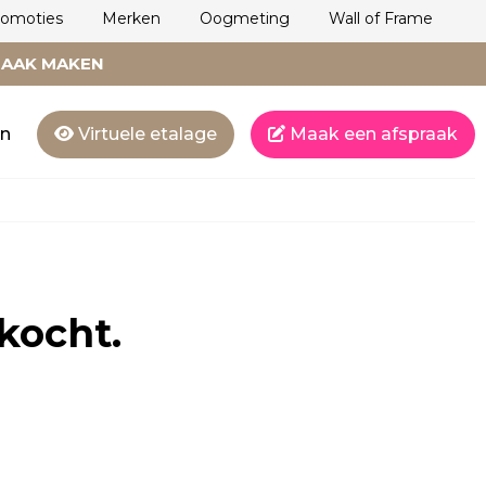
romoties
Merken
Oogmeting
Wall of Frame
RAAK MAKEN
en
Virtuele etalage
Maak een afspraak
rkocht.