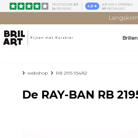
Langskome
Brille
webshop
RB 2195 954/62
De
RAY-BAN RB 219