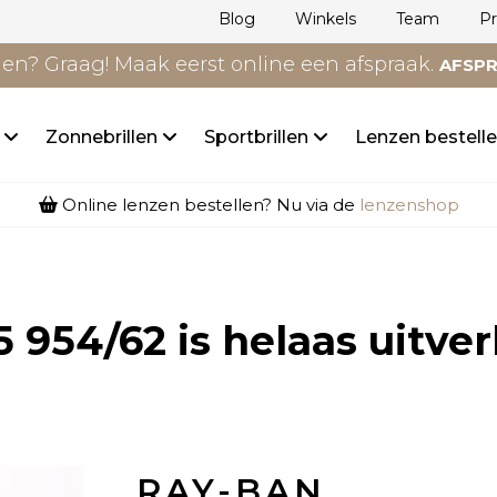
Blog
Winkels
Team
P
n? Graag! Maak eerst online een afspraak.
AFSP
n
Zonnebrillen
Sportbrillen
Lenzen bestell
Online lenzen bestellen? Nu via de
lenzenshop
5 954/62
is helaas uitve
RAY-BAN