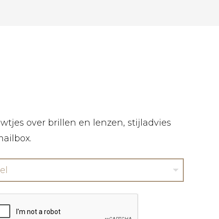
tjes over brillen en lenzen, stijladvies
mailbox.
el