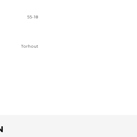
55-18
Torhout
N