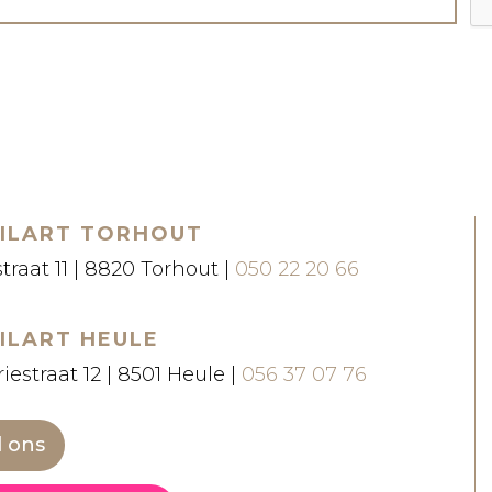
ILART TORHOUT
straat 11 | 8820 Torhout |
050 22 20 66
ILART HEULE
iestraat 12 | 8501 Heule |
056 37 07 76
l ons