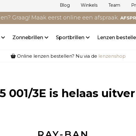
Blog
Winkels
Team
P
n? Graag! Maak eerst online een afspraak.
AFSP
n
Zonnebrillen
Sportbrillen
Lenzen bestell
Online lenzen bestellen? Nu via de
lenzenshop
5 001/3E
is helaas uitve
RAY-BAN