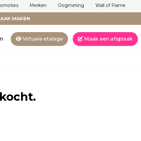
romoties
Merken
Oogmeting
Wall of Frame
RAAK MAKEN
en
Virtuele etalage
Maak een afspraak
rkocht.