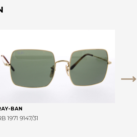
N
Bekijk deze bril
Vo
RAY-BAN
RB 1971 9147/31