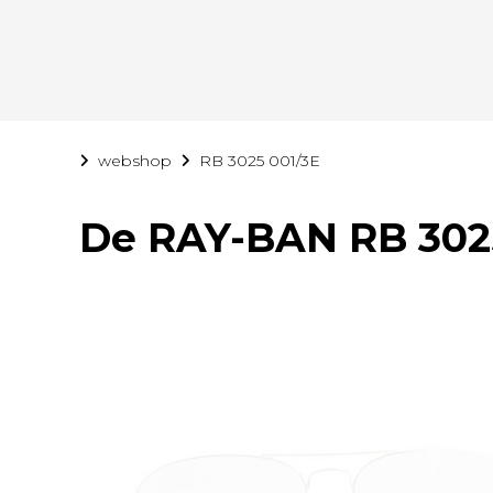
webshop
RB 3025 001/3E
De
RAY-BAN RB 302