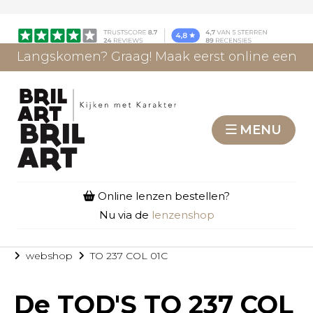
Langskomen? Graag! Maak eerst online een
afspraak.
AFSPRAAK MAKEN
MENU
Online lenzen bestellen?
Nu via de
lenzenshop
webshop
TO 237 COL 01C
De
TOD'S TO 237 COL