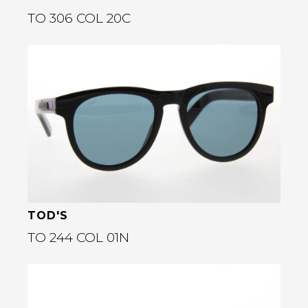
TO 306 COL 20C
Bekijk deze bril
rige
TOD'S
TO 244 COL 01N
Bekijk deze bril