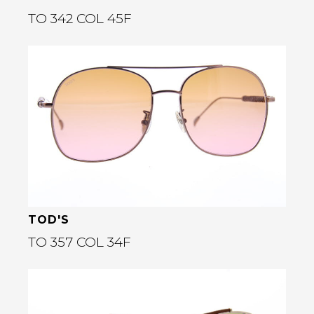
TO 342 COL 45F
Bekijk deze bril
rige
TOD'S
TO 357 COL 34F
Bekijk deze bril