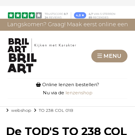
Langskomen? Graag! Maak eerst online een
afspraak.
AFSPRAAK MAKEN
MENU
Online lenzen bestellen?
Nu via de
lenzenshop
webshop
TO 238 COL 01B
De
TOD'S TO 238 COL