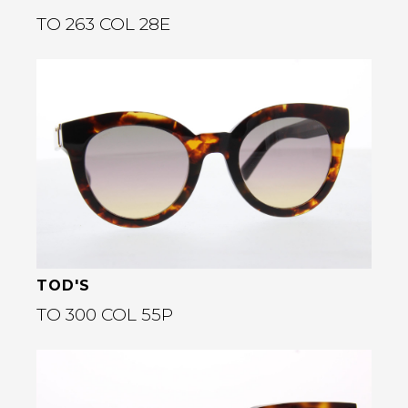
TO 263 COL 28E
Bekijk deze bril
rige
TOD'S
TO 300 COL 55P
Bekijk deze bril