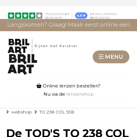
Langskomen? Graag! Maak eerst online een
afspraak.
AFSPRAAK MAKEN
MENU
Online lenzen bestellen?
Nu via de
lenzenshop
webshop
TO 238 COL 53B
De
TOD'S TO 238 COL