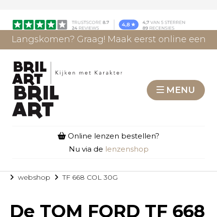
Langskomen? Graag! Maak eerst online een
afspraak.
AFSPRAAK MAKEN
MENU
Online lenzen bestellen?
Nu via de
lenzenshop
webshop
TF 668 COL 30G
De
TOM FORD TF 668