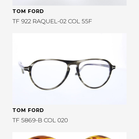
TOM FORD
TF 922 RAQUEL-02 COL 55F
Bekijk deze bril
rige
TOM FORD
TF 5869-B COL 020