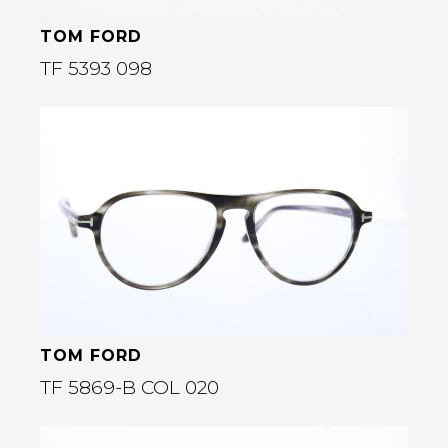
TOM FORD
TF 5393 098
Bekijk deze bril
rige
TOM FORD
TF 5869-B COL 020