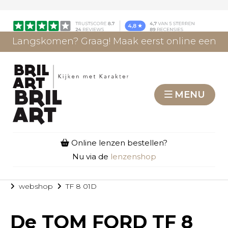
Langskomen? Graag! Maak eerst online een
afspraak.
AFSPRAAK MAKEN
MENU
Online lenzen bestellen?
Nu via de
lenzenshop
webshop
TF 8 01D
De
TOM FORD TF 8