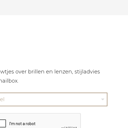
tjes over brillen en lenzen, stijladvies
mailbox.
el