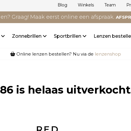
Blog
Winkels
Team
P
n? Graag! Maak eerst online een afspraak.
AFSP
n
Zonnebrillen
Sportbrillen
Lenzen bestell
Online lenzen bestellen? Nu via de
lenzenshop
86
is helaas uitverkocht
RED