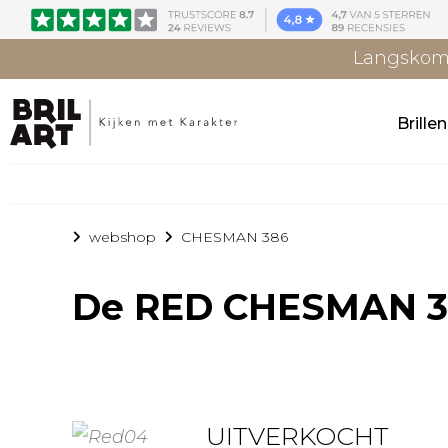
Langskome
Brille
webshop
CHESMAN 386
De
RED CHESMAN 3
UITVERKOCHT