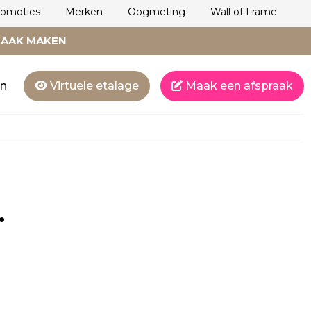
romoties
Merken
Oogmeting
Wall of Frame
RAAK MAKEN
en
Virtuele etalage
Maak een afspraak
.