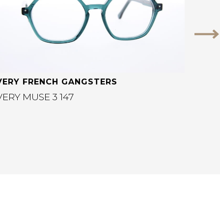
Vo
VERY FRENCH GANGSTERS
VERY MUSE 3 147