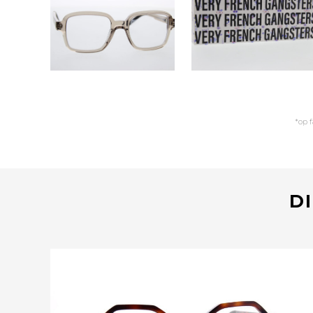
*op 
DI
Bekijk deze bril