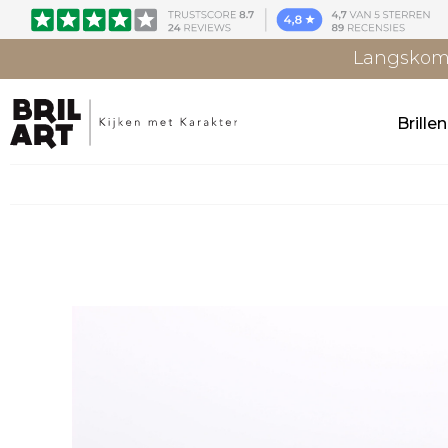
Langskome
Brille