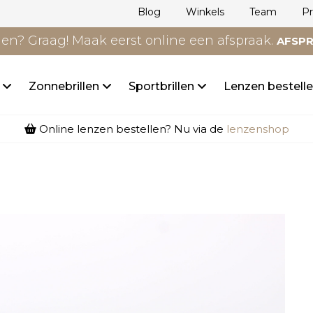
Blog
Winkels
Team
P
n? Graag! Maak eerst online een afspraak.
AFSP
n
Zonnebrillen
Sportbrillen
Lenzen bestell
Online lenzen bestellen? Nu via de
lenzenshop