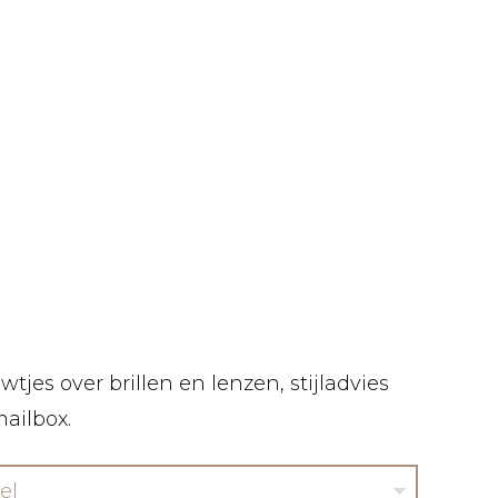
tjes over brillen en lenzen, stijladvies
mailbox.
el