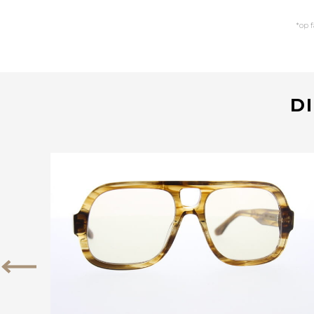
*op 
DI
Bekijk deze bril
Vorige