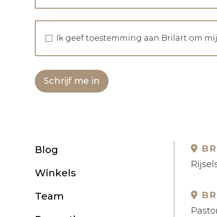
Ik geef toestemming aan Brilart om mi
Schrijf me in
BR
Blog
Rijsel
Winkels
BR
Team
Pastor