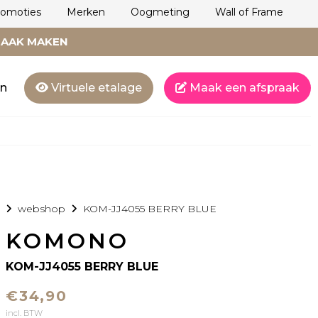
romoties
Merken
Oogmeting
Wall of Frame
RAAK MAKEN
en
Virtuele etalage
Maak een afspraak
webshop
KOM-JJ4055 BERRY BLUE
KOMONO
KOM-JJ4055 BERRY BLUE
€34,90
incl. BTW