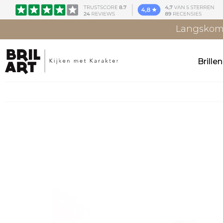
Langskome
Brille