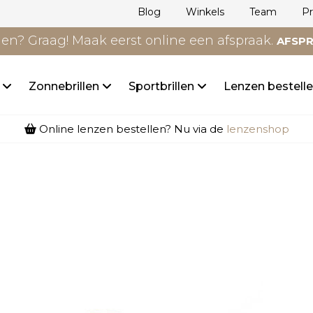
Blog
Winkels
Team
P
n? Graag! Maak eerst online een afspraak.
AFSP
n
Zonnebrillen
Sportbrillen
Lenzen bestell
Online lenzen bestellen? Nu via de
lenzenshop