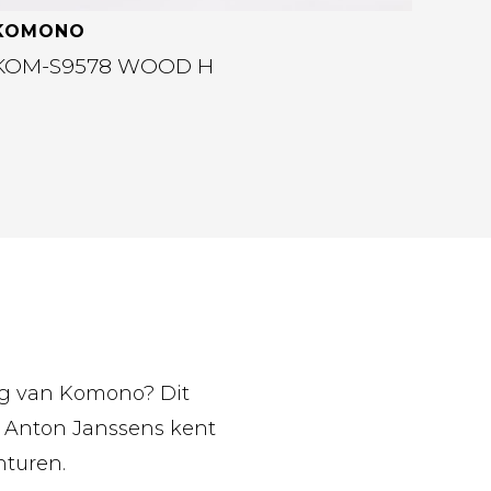
KOMONO
KOM-S9578 WOOD H
ling van Komono? Dit
n Anton Janssens kent
nturen.