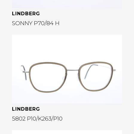
LINDBERG
SONNY P70/84 H
Bekijk deze bril
rige
LINDBERG
5802 P10/K263/P10