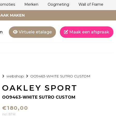
romoties
Merken
Oogmeting
Wall of Frame
RAAK MAKEN
en
Virtuele etalage
Maak een afspraak
webshop
OO9463-WHITE SUTRO CUSTOM
OAKLEY SPORT
OO9463-WHITE SUTRO CUSTOM
€180,00
incl. BTW