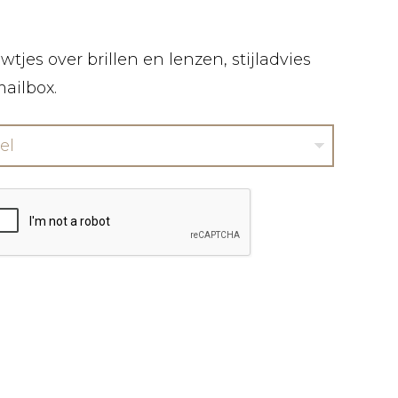
tjes over brillen en lenzen, stijladvies
mailbox.
el