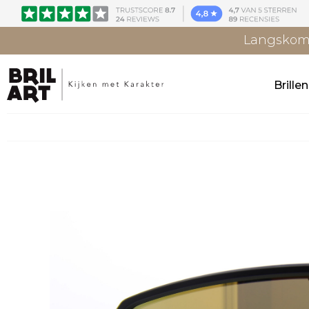
Langskome
Brille