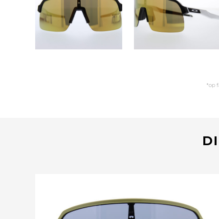
*op 
DI
Bekijk deze bril