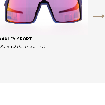
Vo
OAKLEY SPORT
OO 9406 C137 SUTRO