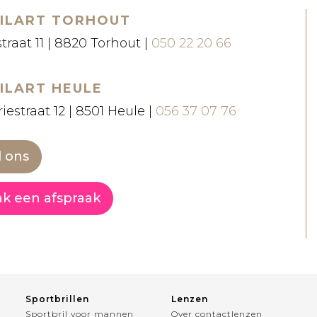
ILART TORHOUT
straat 11 | 8820 Torhout |
050 22 20 66
ILART HEULE
iestraat 12 | 8501 Heule |
056 37 07 76
l ons
k een afspraak
Sportbrillen
Lenzen
Sportbril voor mannen
Over contactlenzen