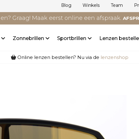
Blog
Winkels
Team
P
n? Graag! Maak eerst online een afspraak.
AFSP
n
Zonnebrillen
Sportbrillen
Lenzen bestell
Online lenzen bestellen? Nu via de
lenzenshop