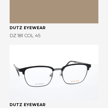
rige
DUTZ EYEWEAR
DZ 181 COL 45
Bekijk deze bril
DUTZ EYEWEAR