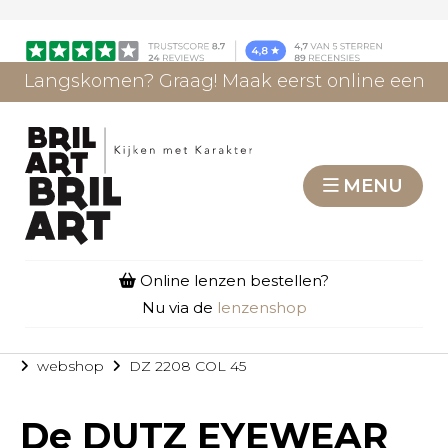
Langskomen? Graag! Maak eerst online een
afspraak.
AFSPRAAK MAKEN
MENU
Online lenzen bestellen?
Nu via de
lenzenshop
webshop
DZ 2208 COL 45
De
DUTZ EYEWEAR