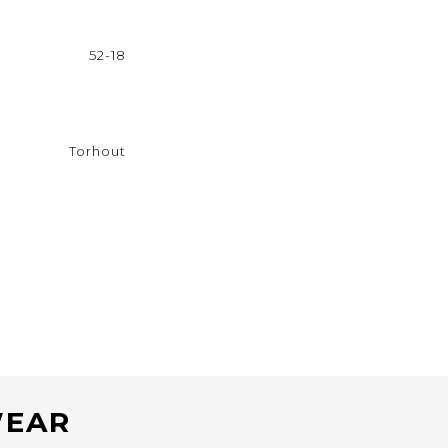
52-18
Torhout
WEAR