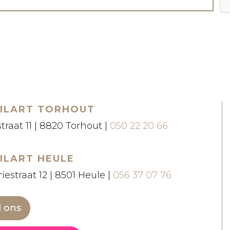
ILART TORHOUT
straat 11 | 8820 Torhout |
050 22 20 66
ILART HEULE
iestraat 12 | 8501 Heule |
056 37 07 76
l ons