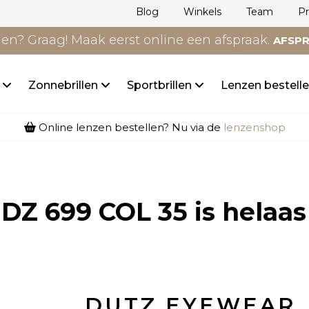
Blog
Winkels
Team
P
n? Graag! Maak eerst online een afspraak.
AFSP
n
Zonnebrillen
Sportbrillen
Lenzen bestell
Online lenzen bestellen? Nu via de
lenzenshop
DZ 699 COL 35
is helaas
DUTZ EYEWEAR