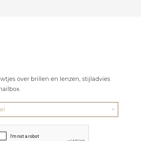
tjes over brillen en lenzen, stijladvies
mailbox.
el