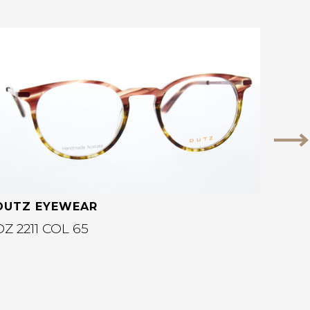
Bekijk deze bril
Vo
DUTZ EYEWEAR
DZ 2211 COL 65