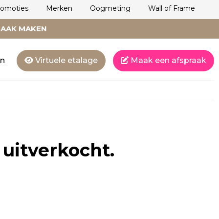
romoties
Merken
Oogmeting
Wall of Frame
RAAK MAKEN
en
Virtuele etalage
Maak een afspraak
 uitverkocht.