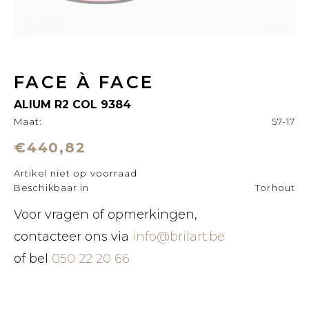
FACE À FACE
ALIUM R2 COL 9384
Maat:
57-17
€440,82
Artikel niet op voorraad
Beschikbaar in
Torhout
Voor vragen of opmerkingen,
contacteer ons via
info@brilart.be
of bel
050 22 20 66