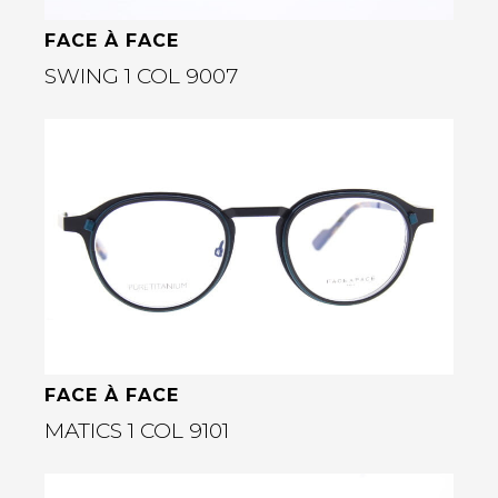
FACE À FACE
SWING 1 COL 9007
Bekijk deze bril
rige
FACE À FACE
MATICS 1 COL 9101