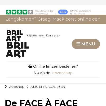
Langskomen? Graag! Maak eerst online een
afspraak.
AFSPRAAK MAKEN
MENU
Online lenzen bestellen?
Nu via de
lenzenshop
webshop
ALIUM R2 COL 9384
De
FACE À FACE