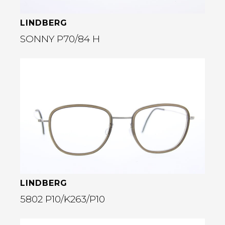
LINDBERG
SONNY P70/84 H
Bekijk deze bril
rige
LINDBERG
5802 P10/K263/P10