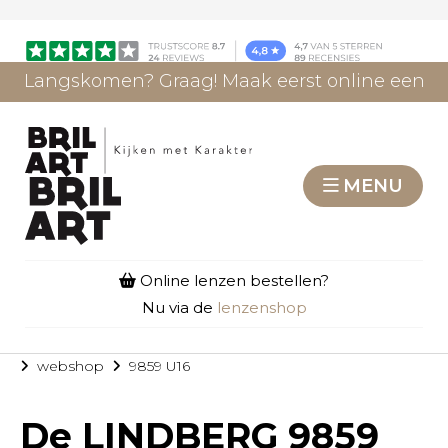
Langskomen? Graag! Maak eerst online een
afspraak.
AFSPRAAK MAKEN
MENU
Online lenzen bestellen?
Nu via de
lenzenshop
webshop
9859 U16
De
LINDBERG 9859