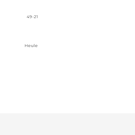
49-21
Heule
I