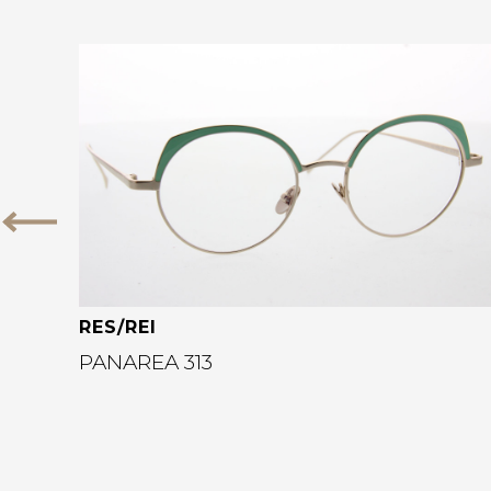
Bekijk deze bril
Vorige
RES/REI
PANAREA 313