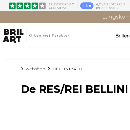
Langskome
Brille
webshop
BELLINI 341 H
De
RES/REI BELLINI