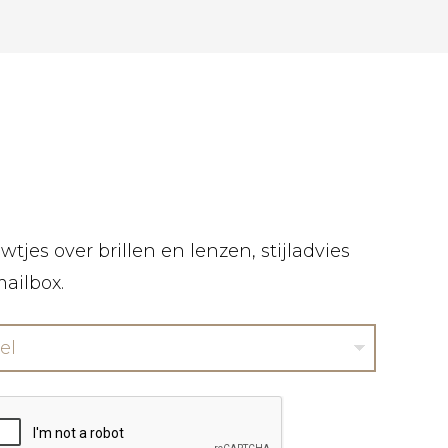
tjes over brillen en lenzen, stijladvies
mailbox.
el