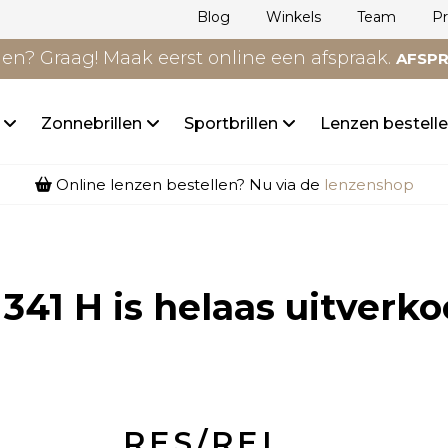
Blog
Winkels
Team
P
n? Graag! Maak eerst online een afspraak.
AFSP
n
Zonnebrillen
Sportbrillen
Lenzen bestell
Online lenzen bestellen? Nu via de
lenzenshop
 341 H
is helaas uitverko
RES/REI