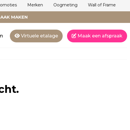
romoties
Merken
Oogmeting
Wall of Frame
RAAK MAKEN
en
Virtuele etalage
Maak een afspraak
cht.