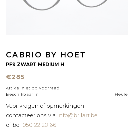
CABRIO BY HOET
PF9 ZWART MEDIUM H
€285
Artikel niet op voorraad
Beschikbaar in
Heule
Voor vragen of opmerkingen,
contacteer ons via
info@brilart.be
of bel
050 22 20 66