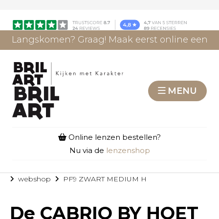
Langskomen? Graag! Maak eerst online een
afspraak.
AFSPRAAK MAKEN
MENU
Online lenzen bestellen?
Nu via de
lenzenshop
webshop
PF9 ZWART MEDIUM H
De
CABRIO BY HOET