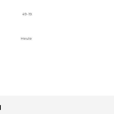
49-19
Heule
N