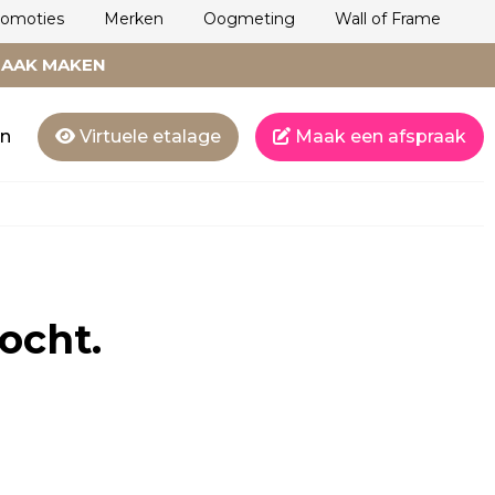
romoties
Merken
Oogmeting
Wall of Frame
RAAK MAKEN
en
Virtuele etalage
Maak een afspraak
ocht.