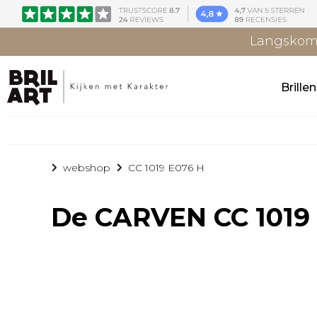
Langskome
Brille
webshop
CC 1019 E076 H
De
CARVEN CC 1019