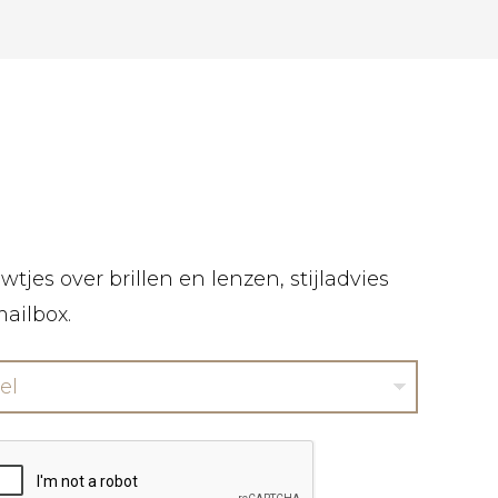
tjes over brillen en lenzen, stijladvies
mailbox.
el