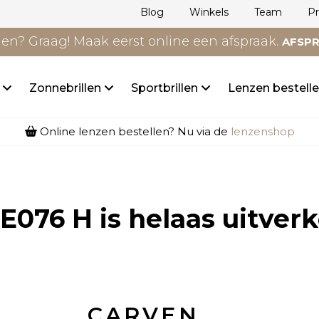
Blog
Winkels
Team
P
n? Graag! Maak eerst online een afspraak.
AFSP
n
Zonnebrillen
Sportbrillen
Lenzen bestell
Online lenzen bestellen? Nu via de
lenzenshop
 E076 H
is helaas uitverk
CARVEN