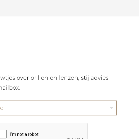
tjes over brillen en lenzen, stijladvies
mailbox.
el