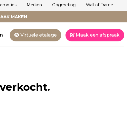
romoties
Merken
Oogmeting
Wall of Frame
RAAK MAKEN
en
Virtuele etalage
Maak een afspraak
tverkocht.