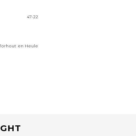
47-22
Torhout en Heule
IGHT