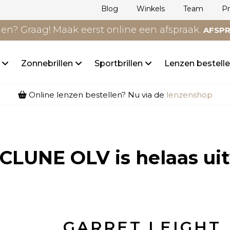
Blog
Winkels
Team
P
n? Graag! Maak eerst online een afspraak.
AFSP
n
Zonnebrillen
Sportbrillen
Lenzen bestell
Online lenzen bestellen? Nu via de
lenzenshop
 CLUNE OLV
is helaas ui
GARRET LEIGHT