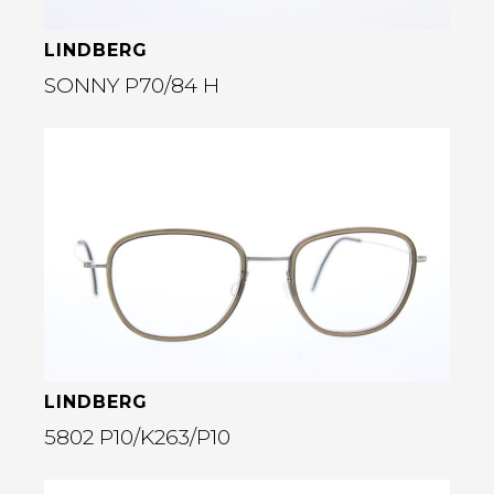
LINDBERG
SONNY P70/84 H
Bekijk deze bril
rige
LINDBERG
5802 P10/K263/P10