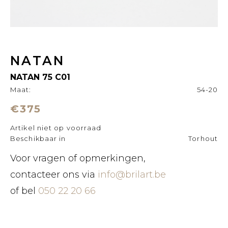
NATAN
NATAN 75 C01
Maat:
54-20
€375
Artikel niet op voorraad
Beschikbaar in
Torhout
Voor vragen of opmerkingen,
contacteer ons via
info@brilart.be
of bel
050 22 20 66