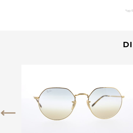
*op 
DI
Bekijk deze bril
Vorige