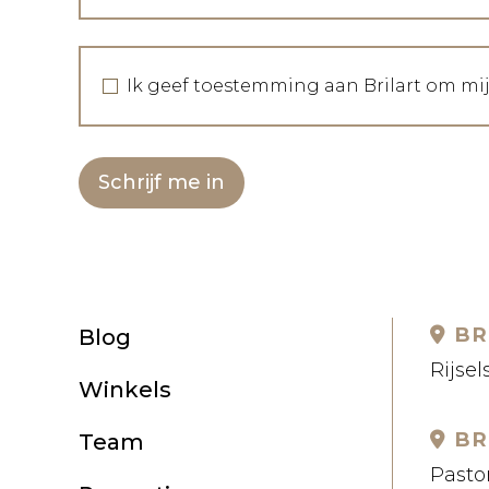
Ik geef toestemming aan Brilart om mi
Schrijf me in
BR
Blog
Rijsel
Winkels
BR
Team
Pastor