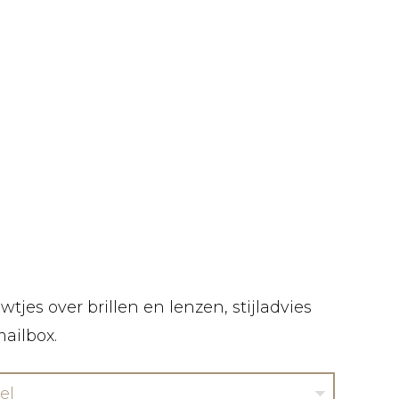
tjes over brillen en lenzen, stijladvies
mailbox.
el