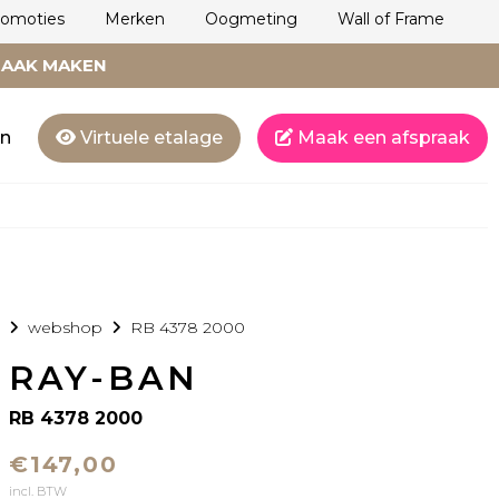
romoties
Merken
Oogmeting
Wall of Frame
RAAK MAKEN
en
Virtuele etalage
Maak een afspraak
webshop
RB 4378 2000
RAY-BAN
RB 4378 2000
€147,00
incl. BTW