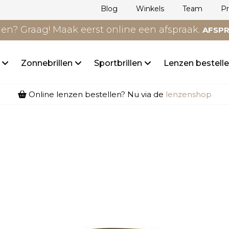
Blog
Winkels
Team
P
n? Graag! Maak eerst online een afspraak.
AFSP
n
Zonnebrillen
Sportbrillen
Lenzen bestell
Online lenzen bestellen? Nu via de
lenzenshop