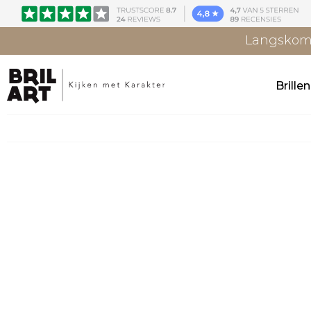
Langskome
Brille