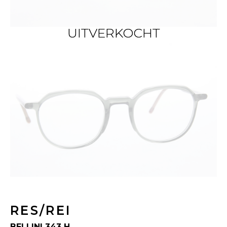
UITVERKOCHT
UITVERKOCHT
RES/REI
BELLINI 343 H