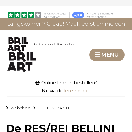
Langskomen? Graag! Maak eerst online een
afspraak.
AFSPRAAK MAKEN
MENU
Online lenzen bestellen?
Nu via de
lenzenshop
webshop
BELLINI 343 H
De
RES/REI BELLINI