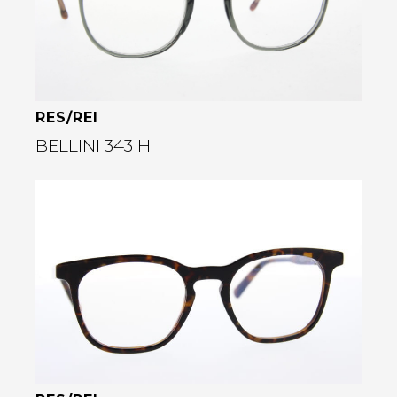
rige
RES/REI
BELLINI 343 H
Bekijk deze bril