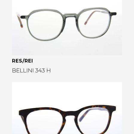
Bekijk deze bril
rige
RES/REI
BELLINI 343 H
Bekijk deze bril