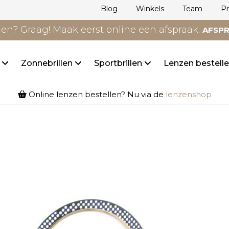
Blog
Winkels
Team
P
n? Graag! Maak eerst online een afspraak.
AFSP
n
Zonnebrillen
Sportbrillen
Lenzen bestell
Online lenzen bestellen? Nu via de
lenzenshop