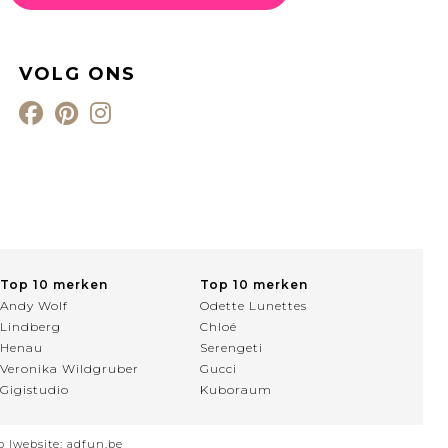
VOLG ONS
Top 10 merken
Top 10 merken
Andy Wolf
Odette Lunettes
Lindberg
Chloé
Henau
Serengeti
Veronika Wildgruber
Gucci
Gigistudio
Kuboraum
p
|website:
adfun.be