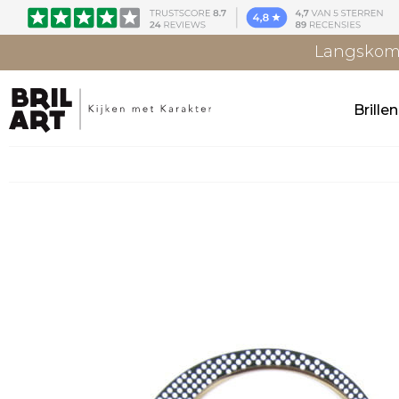
Langskome
Brille