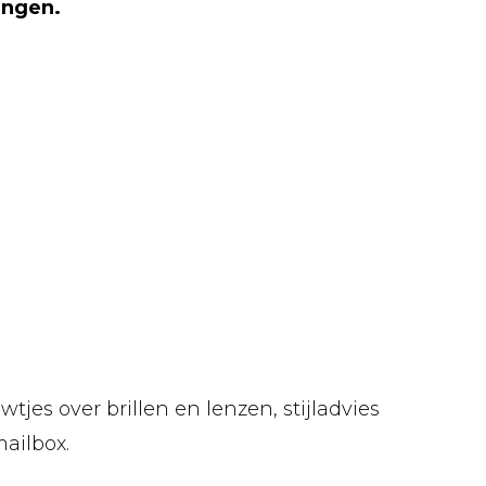
engen.
tjes over brillen en lenzen, stijladvies
mailbox.