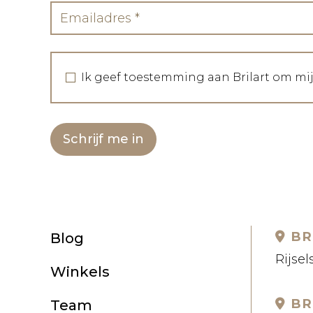
Ik geef toestemming aan Brilart om mi
Schrijf me in
BR
Blog
Rijsel
Winkels
BR
Team