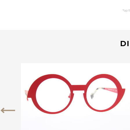
*op 
DI
Bekijk deze bril
Vorige