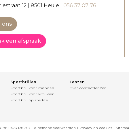
iestraat 12 | 8501 Heule |
056 37 07 76
l ons
k een afspraak
Sportbrillen
Lenzen
Sportbril voor mannen
Over contactlenzen
Sportbril voor vrouwen
Sportbril op sterkte
W BE 0473.136.207 |
Algemene voorwaarden
|
Privacy en cookies
|
Sitema