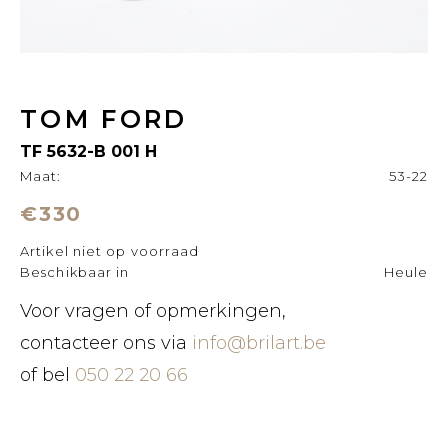
TOM FORD
TF 5632-B 001 H
Maat:
53-22
€330
Artikel niet op voorraad
Beschikbaar in
Heule
Voor vragen of opmerkingen,
contacteer ons via
info@brilart.be
of bel
050 22 20 66