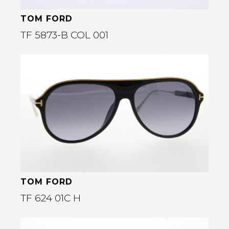
TOM FORD
TF 5873-B COL 001
Bekijk deze bril
rige
TOM FORD
TF 624 01C H