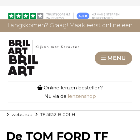
Langskomen? Graag! Maak eerst online een
afspraak.
AFSPRAAK MAKEN
MENU
Online lenzen bestellen?
Nu via de
lenzenshop
webshop
TF 5632-B 001 H
De
TOM FORD TF