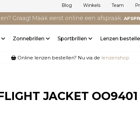
Blog
Winkels
Team
P
n? Graag! Maak eerst online een afspraak.
AFSP
n
Zonnebrillen
Sportbrillen
Lenzen bestell
Online lenzen bestellen? Nu via de
lenzenshop
FLIGHT JACKET OO9401