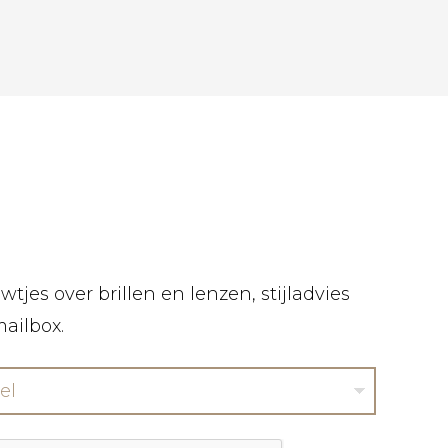
tjes over brillen en lenzen, stijladvies
mailbox.
el