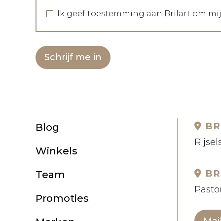
Ik geef toestemming aan Brilart om mi
Schrijf me in
BR
Blog
Rijsel
Winkels
BR
Team
Pastor
Promoties