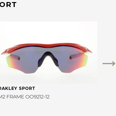
PORT
Bekijk deze bril
Vo
OAKLEY SPORT
M2 FRAME OO9212-12