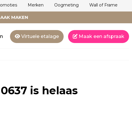
romoties
Merken
Oogmeting
Wall of Frame
RAAK MAKEN
en
Virtuele etalage
Maak een afspraak
 0637
is helaas