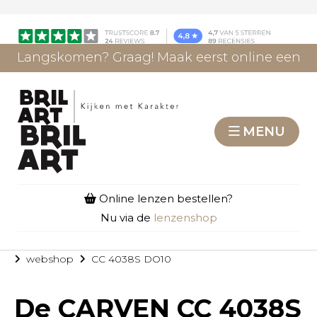
Langskomen? Graag! Maak eerst online een
afspraak.
AFSPRAAK MAKEN
MENU
Online lenzen bestellen?
Nu via de
lenzenshop
webshop
CC 4038S DO10
De
CARVEN CC 4038S