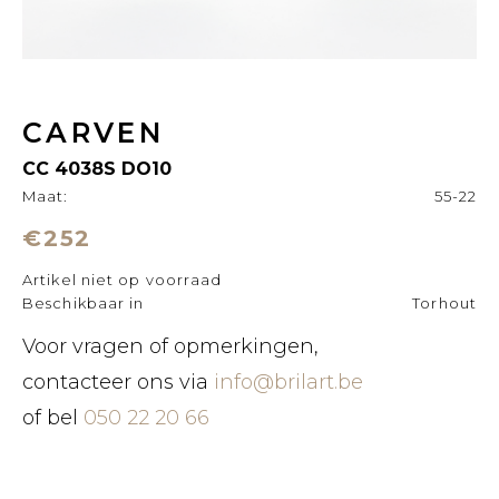
CARVEN
CC 4038S DO10
Maat:
55-22
€252
Artikel niet op voorraad
Beschikbaar in
Torhout
Voor vragen of opmerkingen,
contacteer ons via
info@brilart.be
of bel
050 22 20 66