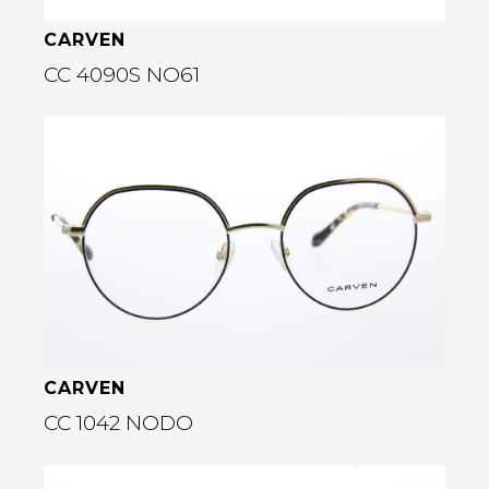
CARVEN
CC 4090S NO61
Bekijk deze bril
rige
CARVEN
CC 1042 NODO