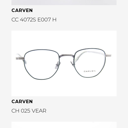
CARVEN
CC 4072S E007 H
Bekijk deze bril
rige
CARVEN
CH 025 VEAR