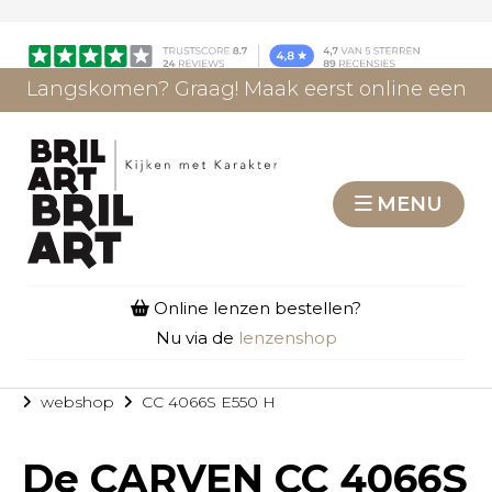
Langskomen? Graag! Maak eerst online een
afspraak.
AFSPRAAK MAKEN
MENU
Online lenzen bestellen?
Nu via de
lenzenshop
webshop
CC 4066S E550 H
De
CARVEN CC 4066S