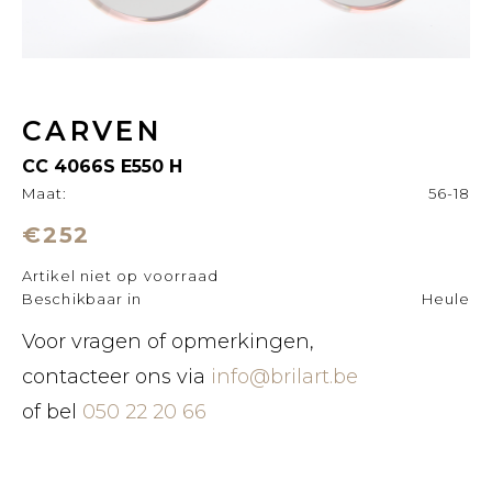
CARVEN
CC 4066S E550 H
Maat:
56-18
€252
Artikel niet op voorraad
Beschikbaar in
Heule
Voor vragen of opmerkingen,
contacteer ons via
info@brilart.be
of bel
050 22 20 66