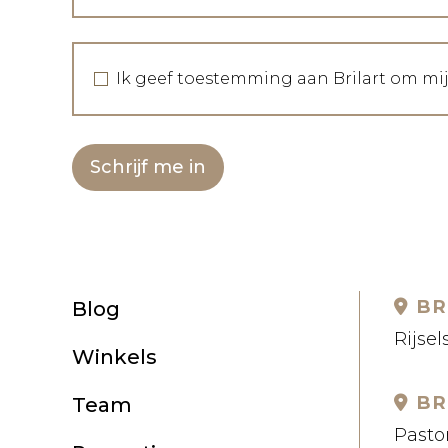
Ik geef toestemming aan Brilart om mi
Schrijf me in
BR
Blog
Rijsel
Winkels
BR
Team
Pastor