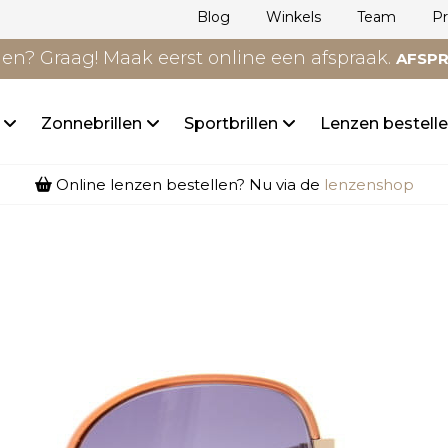
Blog
Winkels
Team
P
n? Graag! Maak eerst online een afspraak.
AFSP
n
Zonnebrillen
Sportbrillen
Lenzen bestell
Online lenzen bestellen? Nu via de
lenzenshop