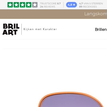
Langskome
Brille