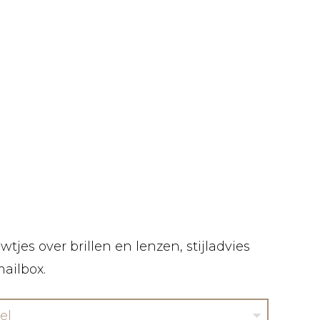
tjes over brillen en lenzen, stijladvies
mailbox.
el