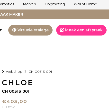
romoties
Merken
Oogmeting
Wall of Frame
RAAK MAKEN
en
Virtuele etalage
Maak een afspraak
webshop
CH 0031S 001
CHLOE
CH 0031S 001
€403,00
incl. BTW