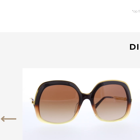
*op 
DI
Bekijk deze bril
Vorige