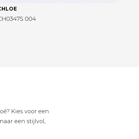
CHLOE
CH0347S 004
hloé? Kies voor een
aar een stijlvol,