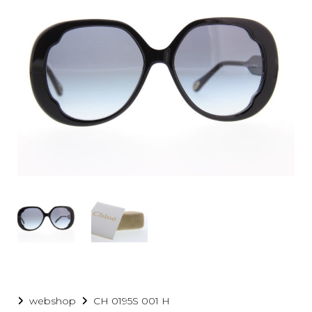
ge
webshop
CH 0195S 001 H