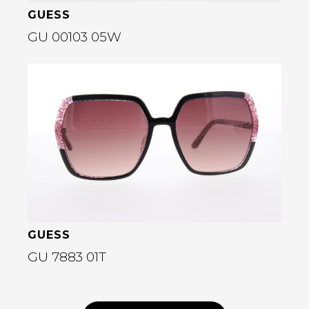
GUESS
GU 00103 05W
Bekijk deze bril
GUESS
GU 7883 01T