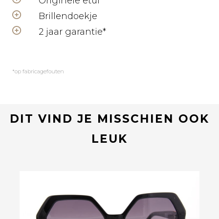
Originele etui
Brillendoekje
2 jaar garantie*
*op fabricagefouten
DIT VIND JE MISSCHIEN OOK
LEUK
Bekijk deze bril