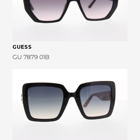
GUESS
GU 7879 01B
Bekijk deze bril
rige