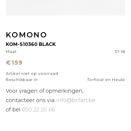
KOMONO
KOM-S10360 BLACK
Maat:
57-18
€159
Artikel niet op voorraad
Beschikbaar in
Torhout en Heule
Voor vragen of opmerkingen,
contacteer ons via
info@brilart.be
of bel
050 22 20 66