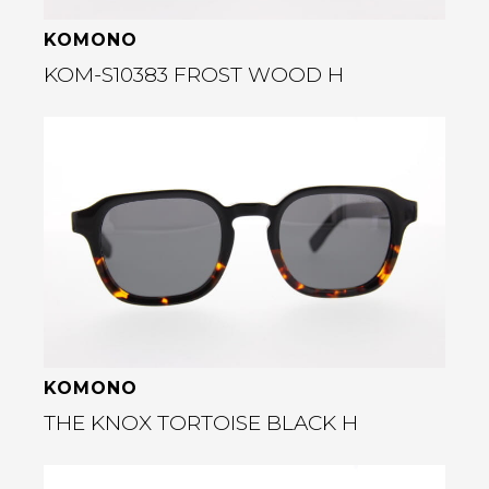
KOMONO
KOM-S10383 FROST WOOD H
Bekijk deze bril
rige
KOMONO
THE KNOX TORTOISE BLACK H