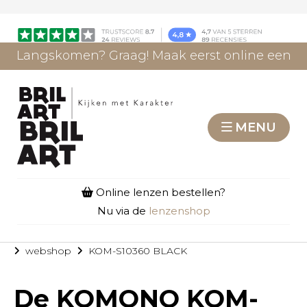
Langskomen? Graag! Maak eerst online een
afspraak.
AFSPRAAK MAKEN
MENU
Online lenzen bestellen?
Nu via de
lenzenshop
webshop
KOM-S10360 BLACK
De
KOMONO KOM-