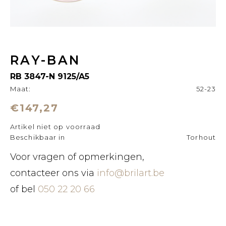
RAY-BAN
RB 3847-N 9125/A5
Maat:
52-23
€147,27
Artikel niet op voorraad
Beschikbaar in
Torhout
Voor vragen of opmerkingen,
contacteer ons via
info@brilart.be
of bel
050 22 20 66