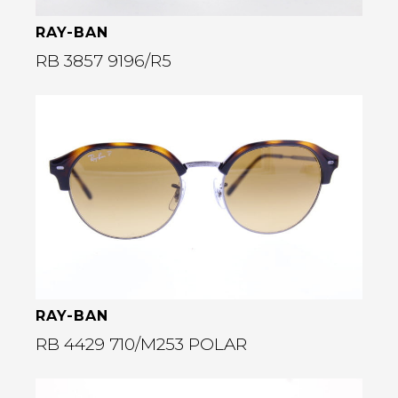
RAY-BAN
RB 3857 9196/R5
Bekijk deze bril
rige
RAY-BAN
RB 4429 710/M253 POLAR