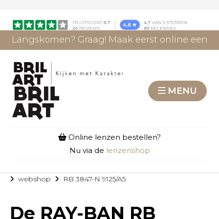
Langskomen? Graag! Maak eerst online een
afspraak.
AFSPRAAK MAKEN
MENU
Online lenzen bestellen?
Nu via de
lenzenshop
webshop
RB 3847-N 9125/A5
De
RAY-BAN RB