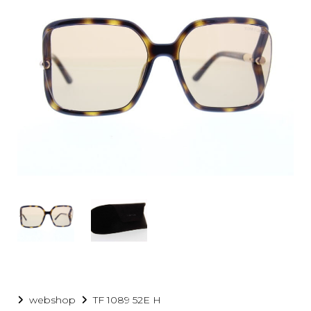
ge
webshop
TF 1089 52E H