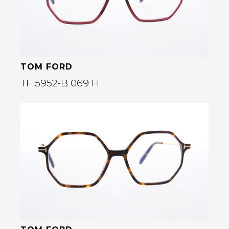
TOM FORD
TF 5952-B 069 H
Bekijk deze bril
rige