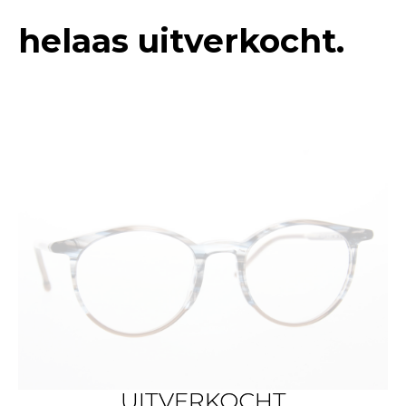
helaas uitverkocht.
UITVERKOCHT
UITVERKOCHT