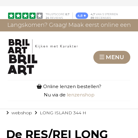
Langskomen? Graag! Maak eerst online een
afspraak.
AFSPRAAK MAKEN
MENU
Online lenzen bestellen?
Nu via de
lenzenshop
webshop
LONG ISLAND 344 H
De
RES/REI LONG