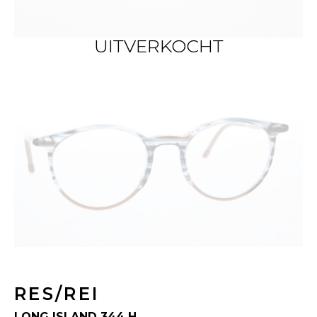
UITVERKOCHT
UITVERKOCHT
RES/REI
LONG ISLAND 344 H