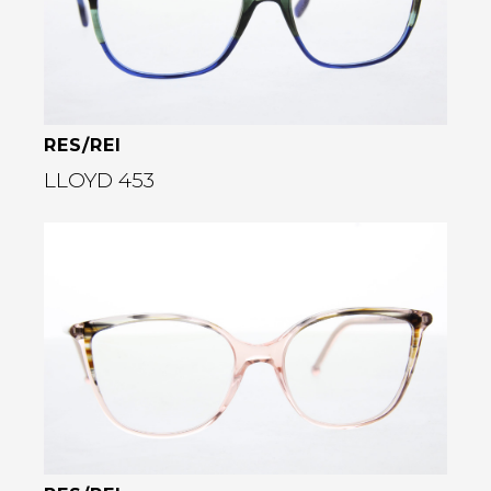
rige
RES/REI
LLOYD 453
Bekijk deze bril