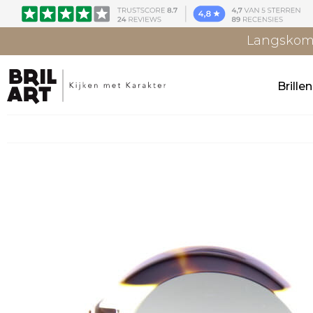
Langskome
Brille