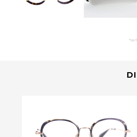
*op 
DI
Bekijk deze bril