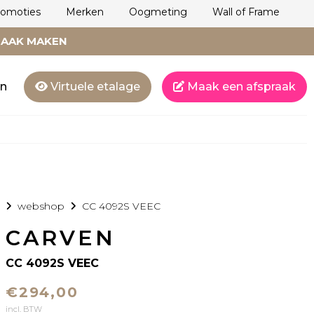
romoties
Merken
Oogmeting
Wall of Frame
RAAK MAKEN
en
Virtuele etalage
Maak een afspraak
webshop
CC 4092S VEEC
CARVEN
CC 4092S VEEC
€294,00
incl. BTW