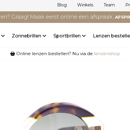
Blog
Winkels
Team
P
n? Graag! Maak eerst online een afspraak.
AFSP
n
Zonnebrillen
Sportbrillen
Lenzen bestell
Online lenzen bestellen? Nu via de
lenzenshop